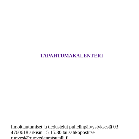
TAPAHTUMAKALENTERI
Ilmoittautumiset ja tiedustelut puhelinpäivystyksestä 03
4760618 arkisin 15-15.30 tai sähköpostitse
ruovesi@ruovedenratsutalli.fi