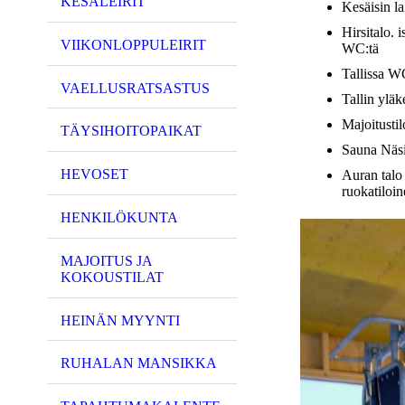
KESÄLEIRIT
Kesäisin la
Hirsitalo. i
VIIKONLOPPULEIRIT
WC:tä
Tallissa WC
VAELLUSRATSASTUS
Tallin yläke
Majoitustil
TÄYSIHOITOPAIKAT
Sauna Näsi
HEVOSET
Auran talo 
ruokatiloin
HENKILÖKUNTA
MAJOITUS JA
KOKOUSTILAT
HEINÄN MYYNTI
RUHALAN MANSIKKA