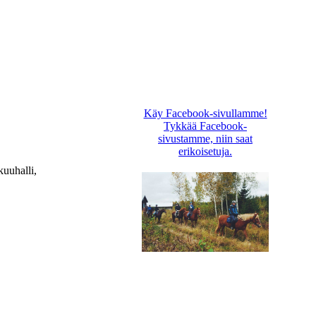
Käy Facebook-sivullamme!
Tykkää Facebook-
sivustamme, niin saat
erikoisetuja.
uuhalli,