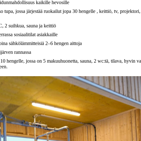
idunmahdollisuus kaikille hevosille
so tupa, jossa järjestää ruokailut jopa 30 hengelle , keittiö, tv, projektori,
, 2 suihkua, sauna ja keittiö
rrassa sosiaalitilat asiakkaille
oina sähkölämmitteisiä 2–6 hengen aittoja
järven rannassa
10 hengelle, jossa on 5 makuuhuonetta, sauna, 2 wc:tä, tilava, hyvin var
een.