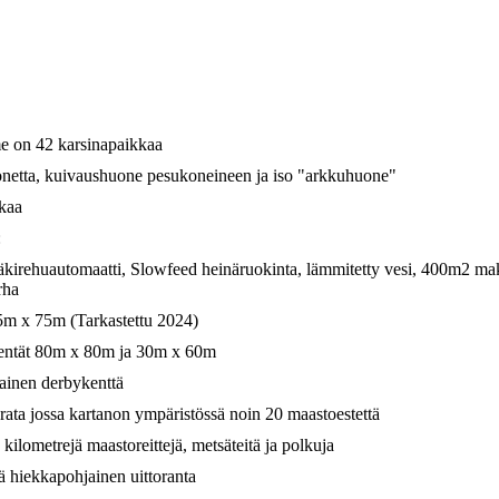
e on 42 karsinapaikkaa
onetta, kuivaushuone pesukoneineen ja iso "arkkuhuone"
kaa
:
kirehuautomaatti, Slowfeed heinäruokinta, lämmitetty vesi,
400m2 mak
rha
m x 75m (Tarkastettu 2024)
entät 80m x 80m ja 30m x 60m
inen derbykenttä
rata jossa kartanon ympäristössä noin 20 maastoestettä
ilometrejä maastoreittejä, metsäteitä ja polkuja
ä hiekkapohjainen uittoranta