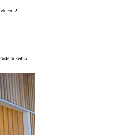
 videot, 2
usteltu keittiö