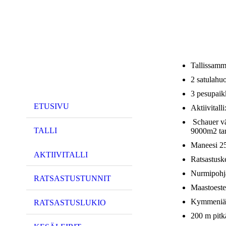
Tallissamm
2 satulahu
3 pesupaik
ETUSIVU
Aktiivitalli
Schauer vä
TALLI
9000m2 ta
Maneesi 25
AKTIIVITALLI
Ratsastusk
Nurmipohja
RATSASTUSTUNNIT
Maastoeste
Kymmeniä k
RATSASTUSLUKIO
200 m pitk