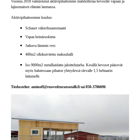
Vuonna 2018 valmistunut aktiivipihattomme mahdollistaa hevosille vapaan ja
lajinomaisen elämän laumassa.
Aktiivipihattoomme kuuluu:
Schauer väkirehuautomaatti
Vapaa heinäruokinta
Jatkuva lämmin vesi
400m2 olkikuivitettu makuuhalli
I
so 9000m2 metalliaidattu jaloittelutarha. Kesällä hevoset pääsevät
myös halutessaan pihaton yhteydessä olevalle 1,5 hehtaarin
laitumelle.
Tiedustelut: aminoff@ruovedenratsutalli.fi tai 050-3786696