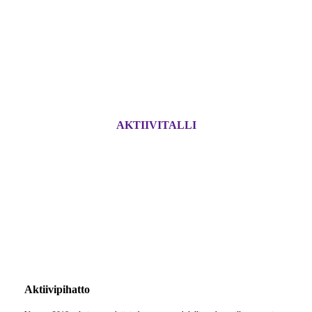
AKTIIVITALLI
A
k
ti
ivipihatto